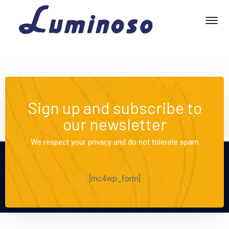
Sign up and subscribe to
our newsletter
We respect your privacy and do not tolerate spam
[mc4wp_form]