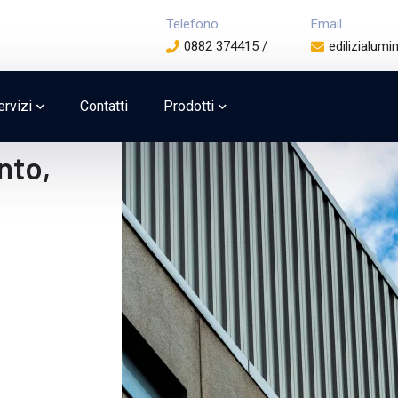
Telefono
Email
0882 374415 /
edilizialu
ervizi
Contatti
Prodotti
nto,